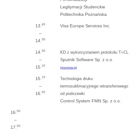
Legitymacji Studenckie
Politechnika Poznańska
45
13.
Visa Europe Services Inc.
–
30
14.
30
14.
KD z wykorzystaniem protokołu T=CL
–
Sputnik Software Sp. z o.o.
15
15.
[prezentacja]
15
15.
Technologia druku
–
termosublimacyjnego retransferowego
00
16.
od podszewki
Control System FMN Sp. z o.o.
00
16.
–
00
17.