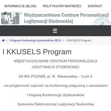
Przejdź
INFORMACJE (BLOG)
POLITYKA PRYWATNOŚCI
KONTAKT
do
treści
Strona
I Krajowa Konferencja użytkowników SELS
I KKUSELS Program
główna
I KKUSELS Program
MIĘDZYUCZALNIANE CENTRUM PERSONALIZACJI
LEGITYMACJI STUDENCKIEJ
60-965 POZNAŃ, pl. M. Skłodowskiej – Curie 5
ma przyjemność zaprosić na konferencję połączoną z warsztatami
I Krajową Konferencję Użytkowników
Systemów Elektronicznej Legitymacji Studenckiej