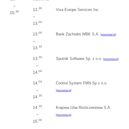
–
30
12.
Visa Europe Services Inc.
30
15.
–
00
13.
00
13.
Bank Zachodni WBK S.A.
[prezentacja]
–
30
13.
30
13.
Sputnik Software Sp. z o.o.
[prezentacja]
–
00
14.
00
14.
Control System FMN Sp z o.o.
–
[prezentacja]
30
14.
30
14.
Krajowa Izba Rozliczeniowa S.A.
–
[prezentacja]
00
15.