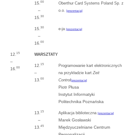
00
15.
Oberthur Card Systems Poland Sp. z
–
o.o.
[prezentacja]
30
15.
30
15.
e-ja
[prezentacja]
–
00
16.
15
12.
WARSZTATY
–
15
12.
Programowanie kart elektronicznych
00
16.
–
na przykładzie kart
Zeit
00
13.
Control
[prezentacja]
Piotr Płusa
Instytut Informatyki
Politechnika Poznańska
15
13.
Aplikacja biblioteczna
[prezentacja]
–
Marek Gosławski
45
13.
Międzyuczelniane Centrum
Personalizacji