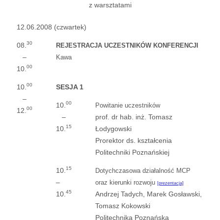
z warsztatami
12.06.2008 (czwartek)
30
08.
REJESTRACJA UCZESTNIKÓW KONFERENCJI
–
Kawa
00
10.
00
10.
SESJA 1
–
00
10.
Powitanie uczestników
00
12.
–
prof. dr hab. inż. Tomasz
15
10.
Łodygowski
Prorektor ds. kształcenia
Politechniki Poznańskiej
15
10.
Dotychczasowa działalność MCP
–
oraz kierunki rozwoju
[prezentacja]
45
10.
Andrzej Tadych, Marek Gosławski,
Tomasz Kokowski
Politechnika Poznańska