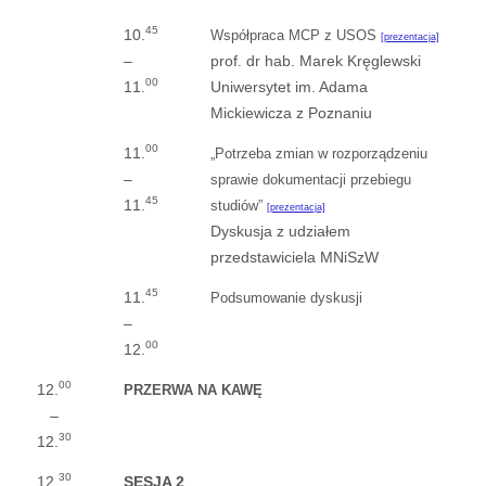
45
10.
Współpraca MCP z USOS
[prezentacja]
–
prof. dr hab. Marek Kręglewski
00
11.
Uniwersytet im. Adama
Mickiewicza z Poznaniu
00
11.
„Potrzeba zmian w rozporządzeniu
–
sprawie dokumentacji przebiegu
45
11.
studiów”
[prezentacja]
Dyskusja z udziałem
przedstawiciela MNiSzW
45
11.
Podsumowanie dyskusji
–
00
12.
00
12.
PRZERWA NA KAWĘ
–
30
12.
30
12.
SESJA 2