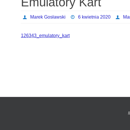
Emulatory Kart
Marek Gosławski
6 kwietnia 2020
Ma
126343_emulatory_kart