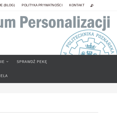
E (BLOG)
POLITYKA PRYWATNOŚCI
KONTAKT
IE
SPRAWDŹ PEKĘ
IELA