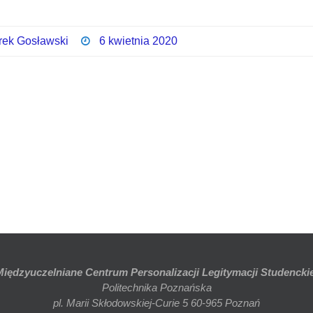
rek Gosławski
6 kwietnia 2020
Międzyuczelniane Centrum Personalizacji Legitymacji Studenckie
Politechnika Poznańska
pl. Marii Skłodowskiej-Curie 5 60-965 Poznań