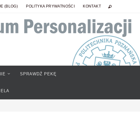
E (BLOG)
POLITYKA PRYWATNOŚCI
KONTAKT
IE
SPRAWDŹ PEKĘ
IELA