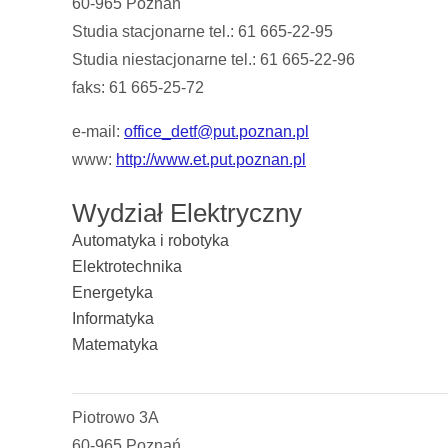
60-965 Poznań
Studia stacjonarne tel.: 61 665-22-95
Studia niestacjonarne tel.: 61 665-22-96
faks: 61 665-25-72
e-mail:
office_detf@put.poznan.pl
www:
http://www.et.put.poznan.pl
Wydział Elektryczny
Automatyka i robotyka
Elektrotechnika
Energetyka
Informatyka
Matematyka
Piotrowo 3A
60-965 Poznań