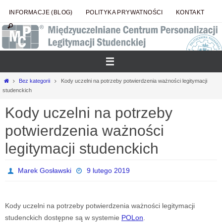
Przejdź
INFORMACJE (BLOG)
POLITYKA PRYWATNOŚCI
KONTAKT
do
treści
Strona
Bez kategorii
Kody uczelni na potrzeby potwierdzenia ważności legitymacji
główna
studenckich
Kody uczelni na potrzeby
potwierdzenia ważności
legitymacji studenckich
Marek Gosławski
9 lutego 2019
Kody uczelni na potrzeby potwierdzenia ważności legitymacji
studenckich dostępne są w systemie
POLon
.